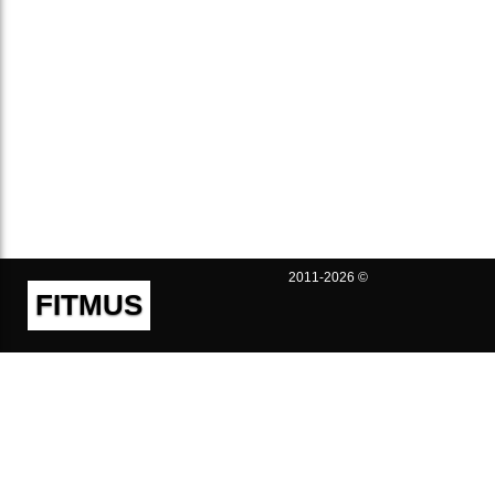
2011-2026 ©
FITMUS
Полезно
Контакты
Пользовательское соглашение
Политика конфиденциальности
Техническая поддержка
Публичная оферта
Предложения и жалобы
support@fitmus.com