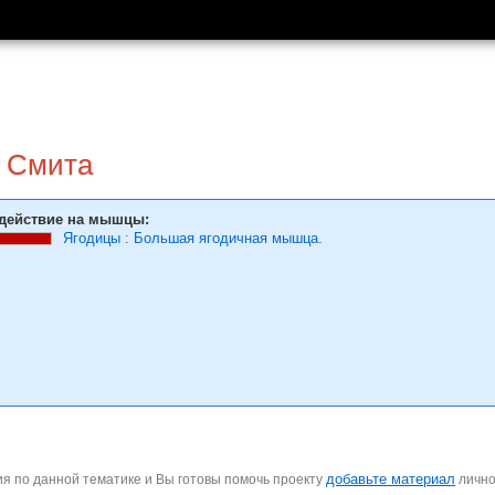
 Смита
действие на мышцы:
Ягодицы
:
Большая ягодичная мышца.
добавьте материал
я по данной тематике и Вы готовы помочь проекту
личн