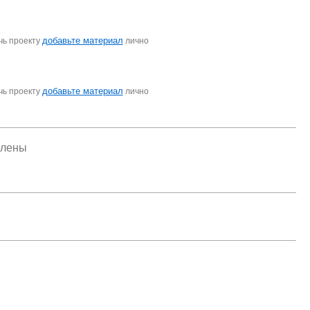
добавьте материал
чь проекту
лично
добавьте материал
чь проекту
лично
елены