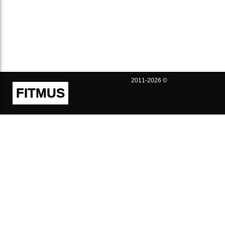
2011-2026 ©
FITMUS
Полезно
Контакты
Пользовательское соглашение
Политика конфиденциальности
Техническая поддержка
Публичная оферта
Предложения и жалобы
support@fitmus.com
Проект
Инструкции