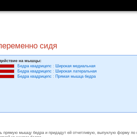
опеременно сидя
действие на мышцы:
Бедра квадрицепс
:
Широкая медиальная
Бедра квадрицепс
:
Широкая латеральная
Бедра квадрицепс
:
Прямая мышца бедра
ь прямую мышцу бедра и придадут ей отчетливую, выпуклую форму по в