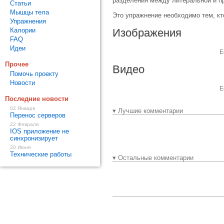
разделения между литеральной и п
Статьи
Мышцы тела
Это упражнение необходимо тем, кт
Упражнения
Калории
Изображения
FAQ
Идеи
Е
Прочее
Видео
Помочь проекту
Новости
Е
Последние новости
02 Января
▾ Лучшие комментарии
Перенос серверов
22 Февраля
IOS приложение не
синхронизирует
20 Июня
Технические работы
▾ Остальные комментарии