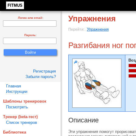
FITMUS
Упражнения
Логин или email:
Упражнения
Перейти:
Пароль:
Разгибания ног п
Воз
Регистрация
Забыли пароль?
Главная
Инструкции
Шаблоны тренировок
Посмотреть
Тренер (beta-тест)
Описание
Список тренеров
Эти упражнения помогут прорисоват
Библиотека