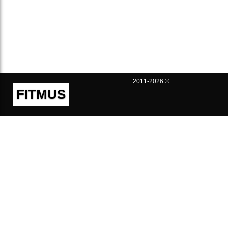
2011-2026 ©
FITMUS
Полезно
Контакты
Пользовательское соглашение
Политика конфиденциальности
Техническая поддержка
Публичная оферта
Предложения и жалобы
support@fitmus.com
Проект
Инструкции