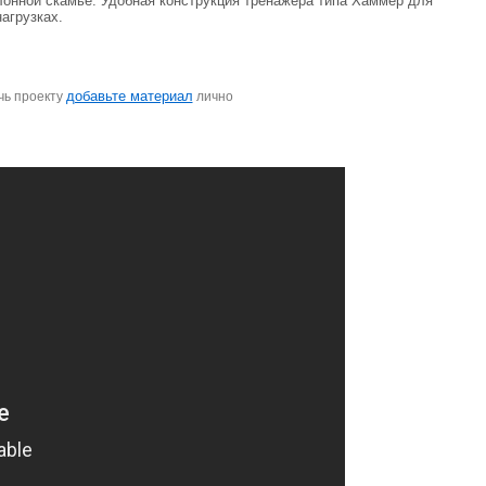
лонной скамье. Удобная конструкция тренажера типа Хаммер для
агрузках.
добавьте материал
чь проекту
лично