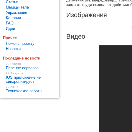
движения рук вперед-вверх. Тренир
Статьи
жима от груди позволяет добиться 
Мышцы тела
Упражнения
Изображения
Калории
FAQ
Е
Идеи
Видео
Прочее
Помочь проекту
Новости
Последние новости
02 Января
Перенос серверов
22 Февраля
IOS приложение не
синхронизирует
20 Июня
Технические работы