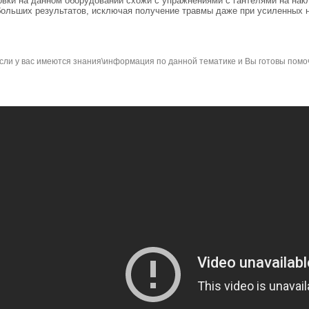
овки на данном оборудовании схожи с упражнениями с гантелями на нак
больших результатов, исключая получение травмы даже при усиленных н
сли у вас имеются знания\информация по данной тематике и Вы готовы помо