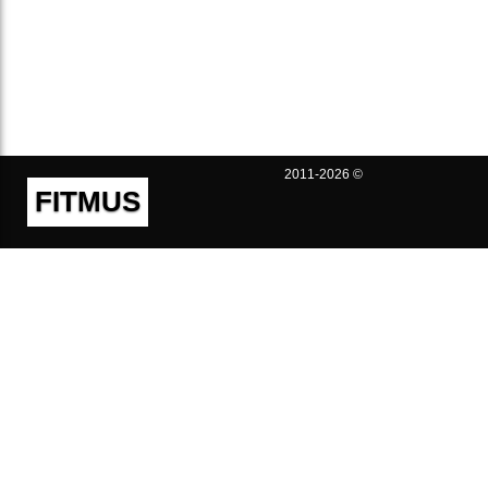
2011-2026 ©
FITMUS
Полезно
Контакты
Пользовательское соглашение
Политика конфиденциальности
Техническая поддержка
Публичная оферта
Предложения и жалобы
support@fitmus.com
Проект
Инструкции