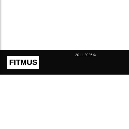
2011-2026 ©
FITMUS
Полезно
Контакты
Пользовательское соглашение
Политика конфиденциальности
Техническая поддержка
Публичная оферта
Предложения и жалобы
support@fitmus.com
Проект