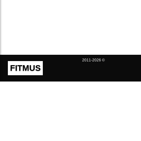
2011-2026 ©
FITMUS
Полезно
Контакты
Пользовательское соглашение
Политика конфиденциальности
Техническая поддержка
Публичная оферта
Предложения и жалобы
support@fitmus.com
Проект