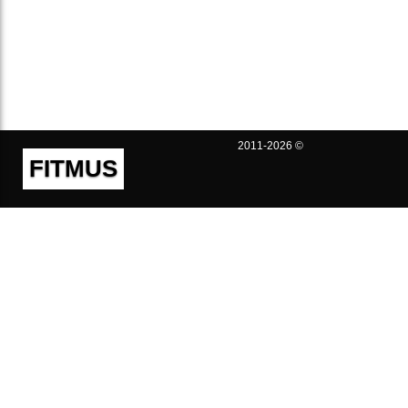
2011-2026 ©
FITMUS
Полезно
Контакты
Пользовательское соглашение
Политика конфиденциальности
Техническая поддержка
Публичная оферта
Предложения и жалобы
support@fitmus.com
Проект
Инструкции