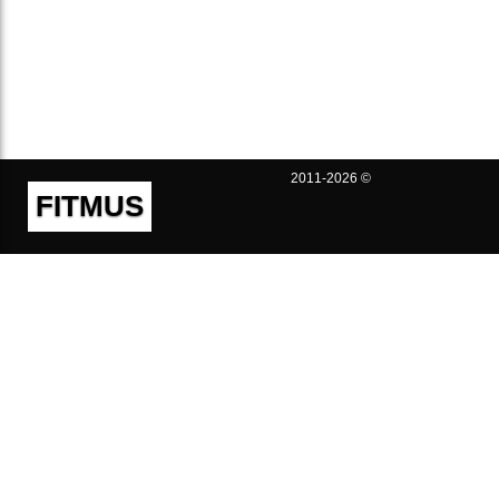
2011-2026 ©
FITMUS
Полезно
Контакты
Пользовательское соглашение
Политика конфиденциальности
Техническая поддержка
Публичная оферта
Предложения и жалобы
support@fitmus.com
Проект
Инструкции