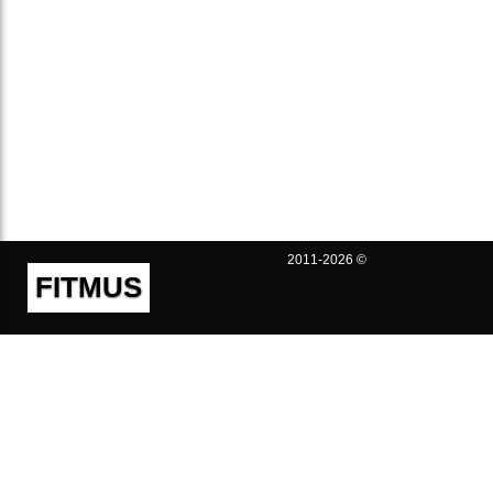
2011-2026 ©
FITMUS
Полезно
Контакты
Пользовательское соглашение
Политика конфиденциальности
Техническая поддержка
Публичная оферта
Предложения и жалобы
support@fitmus.com