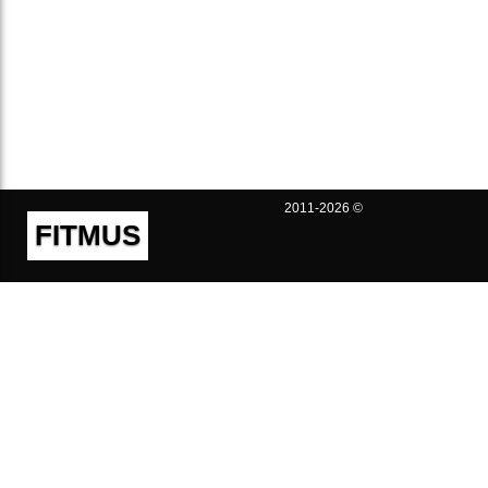
2011-2026 ©
FITMUS
Полезно
Контакты
Пользовательское соглашение
Политика конфиденциальности
Техническая поддержка
Публичная оферта
Предложения и жалобы
support@fitmus.com
Проект