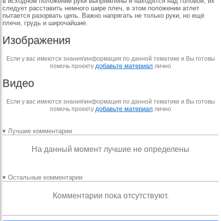
в исходном по­ложении руки выпрямле­ны и находятся над голо­вой, их
следует расста­вить немного шире плеч, в этом положении атлет
пытается разорвать цепь. Важно напрягать не толь­ко руки, но ещё
плечи, грудь и широчайшие.
Изображения
Если у вас имеются знания\информация по данной тематике и Вы готовы
добавьте материал
помочь проекту
лично
Видео
Если у вас имеются знания\информация по данной тематике и Вы готовы
добавьте материал
помочь проекту
лично
▾ Лучшие комментарии
На данный момент лучшие не определены
▾ Остальные комментарии
Комментарии пока отсутствуют.