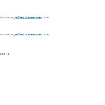
добавьте материал
чь проекту
лично
добавьте материал
чь проекту
лично
елены