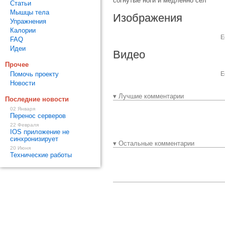
согнутые ноги и медленно сел
Статьи
Мышцы тела
Изображения
Упражнения
Калории
Е
FAQ
Идеи
Видео
Прочее
Помочь проекту
Е
Новости
▾ Лучшие комментарии
Последние новости
02 Января
Перенос серверов
22 Февраля
IOS приложение не
синхронизирует
▾ Остальные комментарии
20 Июня
Технические работы