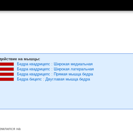
действие на мышцы:
Бедра квадрицепс
:
Широкая медиальная
Бедра квадрицепс
:
Широкая латеральная
Бедра квадрицепс
:
Прямая мышца бедра
Бедра бицепс
:
Двуглавая мышца бедра
землился на