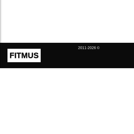
2011-2026 ©
FITMUS
Полезно
Контакты
Пользовательское соглашение
Политика конфиденциальности
Техническая поддержка
Публичная оферта
Предложения и жалобы
support@fitmus.com
Проект
Инструкции