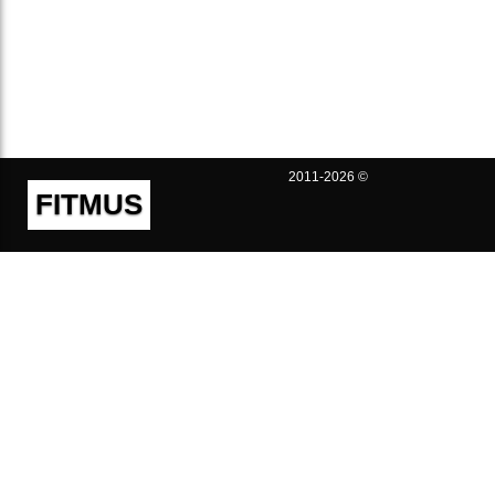
2011-2026 ©
FITMUS
Полезно
Контакты
Пользовательское соглашение
Политика конфиденциальности
Техническая поддержка
Публичная оферта
Предложения и жалобы
support@fitmus.com
Проект
Инструкции