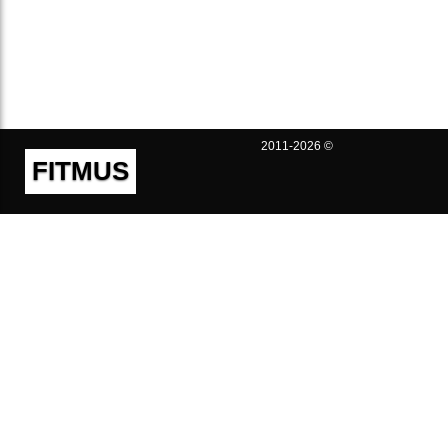
2011-2026 ©
FITMUS
Полезно
Контакты
Пользовательское соглашение
Политика конфиденциальности
Техническая поддержка
Публичная оферта
Предложения и жалобы
support@fitmus.com
Проект
Инструкции
Для разработчиков