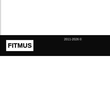
2011-2026 ©
FITMUS
Полезно
Контакты
Пользовательское соглашение
Политика конфиденциальности
Техническая поддержка
Публичная оферта
Предложения и жалобы
support@fitmus.com
Проект
Инструкции