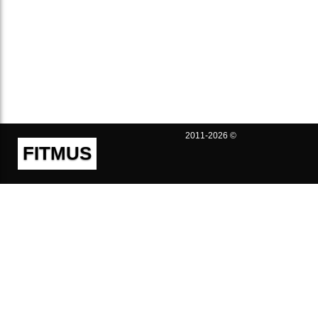
2011-2026 ©
FITMUS
Полезно
Контакты
Пользовательское соглашение
Политика конфиденциальности
Техническая поддержка
Публичная оферта
Предложения и жалобы
support@fitmus.com
Проект