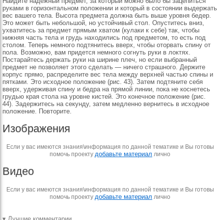
Найдите надежный предмет, за который можно было бы зацепиться
руками в горизонтальном положении и который в состоянии выдержать
вес вашего тела. Высота предмета должна быть выше уровня бедер.
Это может быть небольшой, но устойчивый стол. Опуститесь вниз,
ухватитесь за предмет прямым хватом (кулаки к себе) так, чтобы
нижняя часть тела и грудь находились под предметом, то есть под
столом. Теперь немного подтянитесь вверх, чтобы оторвать спину от
пола. Возможно, вам придется немного согнуть руки в локтях.
Постарайтесь держать руки на ширине плеч, но если выбранный
предмет не позволяет этого сделать — ничего страшного. Держите
корпус прямо, распределите вес тела между верхней частью спины и
пятками. Это исходное положение (рис. 43). Затем подтяните себя
вверх, удерживая спину и бедра на прямой линии, пока не коснетесь
грудью края стола на уровне кистей. Это конечное положение (рис.
44). Задержитесь на секунду, затем медленно вернитесь в исходное
положение. Повторите.
Изображения
Если у вас имеются знания\информация по данной тематике и Вы готовы
добавьте материал
помочь проекту
лично
Видео
Если у вас имеются знания\информация по данной тематике и Вы готовы
добавьте материал
помочь проекту
лично
▾ Лучшие комментарии