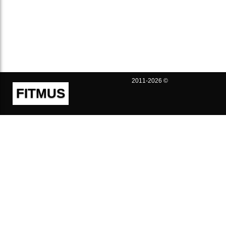
2011-2026 ©
FITMUS
Полезно
Контакты
Пользовательское соглашение
Политика конфиденциальности
Техническая поддержка
Публичная оферта
Предложения и жалобы
support@fitmus.com
Проект
Инструкции