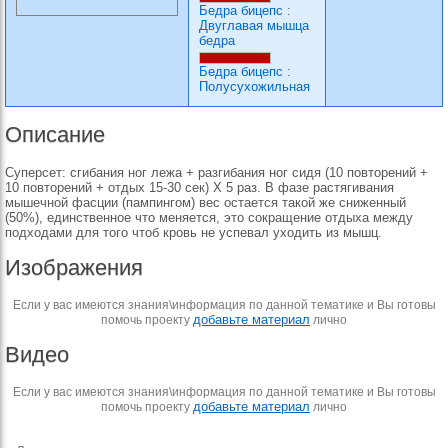
Бедра бицепс
:
Двуглавая мышца
бедра
Бедра бицепс
:
Полусухожильная
Описание
Суперсет: сгибания ног лежа + разгибания ног сидя (10 повторений +
10 повторений + отдых 15-30 сек) Х 5 раз. В фазе растягивания
мышечной фасции (пампингом) вес остается такой же сниженный
(50%), единственное что меняется, это сокращение отдыха между
подходами для того чтоб кровь не успевал уходить из мышц.
Изображения
Если у вас имеются знания\информация по данной тематике и Вы готовы
добавьте материал
помочь проекту
лично
Видео
Если у вас имеются знания\информация по данной тематике и Вы готовы
добавьте материал
помочь проекту
лично