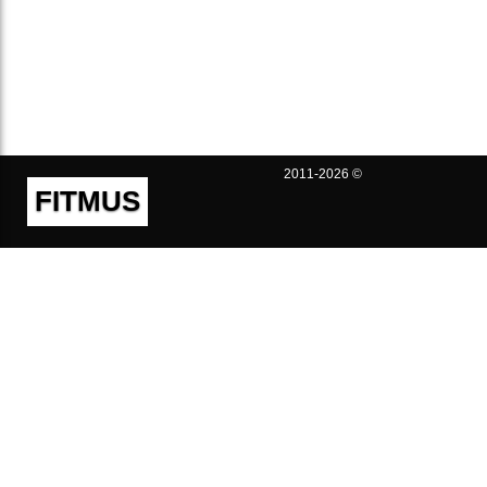
2011-2026 ©
FITMUS
Полезно
Контакты
Пользовательское соглашение
Политика конфиденциальности
Техническая поддержка
Публичная оферта
Предложения и жалобы
support@fitmus.com
Проект
Инструкции