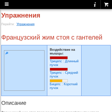
Упражнения
Упражнения
Перейти:
Французский жим стоя с гантелей
Воздействие на
мышцы:
Трицепс
:
Длинный
пучок
Трицепс
:
Средний
пучок
Бицепс
:
Короткий
пучок
Описание