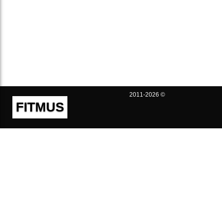
2011-2026 ©
FITMUS
Полезно
Контакты
Пользовательское соглашение
Политика конфиденциальности
Техническая поддержка
Публичная оферта
Предложения и жалобы
support@fitmus.com
Проект