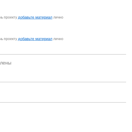
добавьте материал
чь проекту
лично
добавьте материал
чь проекту
лично
елены