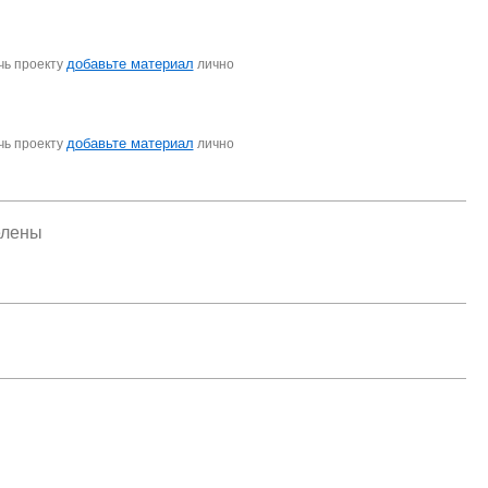
добавьте материал
чь проекту
лично
добавьте материал
чь проекту
лично
елены