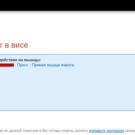
г в висе
действие на мышцы:
Пресс
:
Прямая мышца живота
добавьте материал
я по данной тематике и Вы готовы помочь проекту
личн