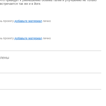
 что приведет к уменьшению объема талии и улучшению не только
стречается так же и в йоге.
добавьте материал
чь проекту
лично
добавьте материал
чь проекту
лично
елены