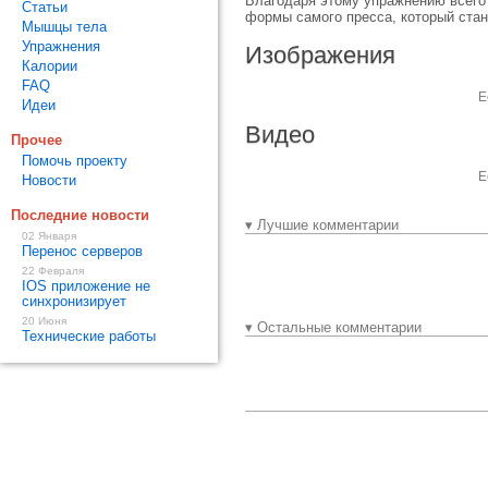
Благодаря этому упражнению всего
Статьи
формы самого пресса, который стане
Мышцы тела
Упражнения
Изображения
Калории
FAQ
Е
Идеи
Видео
Прочее
Помочь проекту
Е
Новости
Последние новости
▾ Лучшие комментарии
02 Января
Перенос серверов
22 Февраля
IOS приложение не
синхронизирует
20 Июня
▾ Остальные комментарии
Технические работы