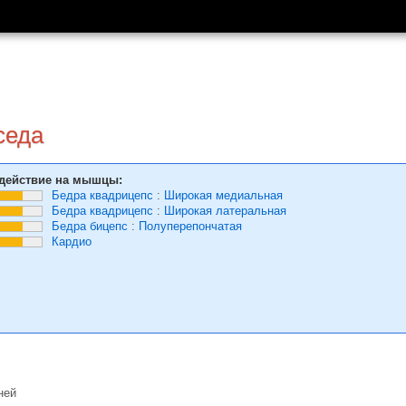
седа
действие на мышцы:
Бедра квадрицепс
:
Широкая медиальная
Бедра квадрицепс
:
Широкая латеральная
Бедра бицепс
:
Полуперепончатая
Кардио
ней