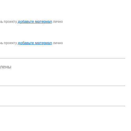
добавьте материал
чь проекту
лично
добавьте материал
чь проекту
лично
елены