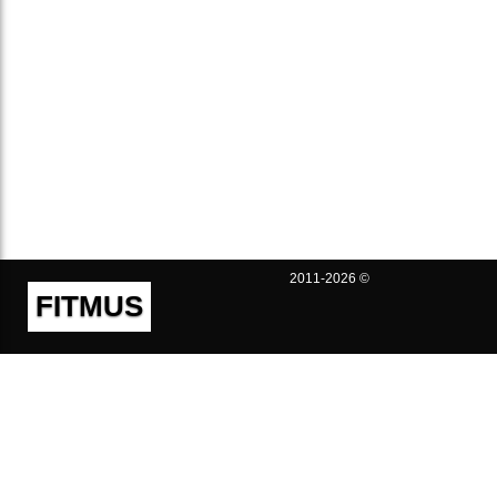
2011-2026 ©
FITMUS
Полезно
Контакты
Пользовательское соглашение
Политика конфиденциальности
Техническая поддержка
Публичная оферта
Предложения и жалобы
support@fitmus.com