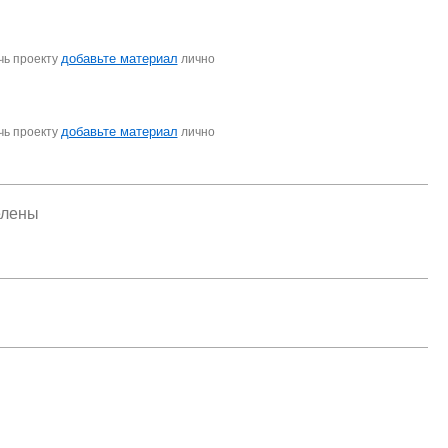
добавьте материал
чь проекту
лично
добавьте материал
чь проекту
лично
елены