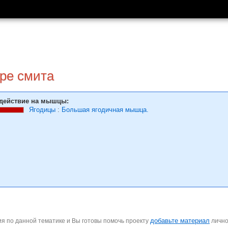
ре смита
действие на мышцы:
Ягодицы
:
Большая ягодичная мышца.
добавьте материал
я по данной тематике и Вы готовы помочь проекту
личн