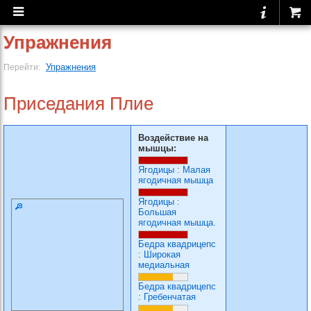
Упражнения
Упражнения
Перейти:
Приседания Плие
Воздействие на
мышцы:
Ягодицы
:
Малая
ягодичная мышца
Ягодицы
:
Большая
ягодичная мышца.
Бедра квадрицепс
:
Широкая
медиальная
Бедра квадрицепс
:
Гребенчатая