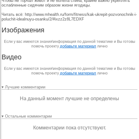
Чтобы не торчал живот и не болела спина, крайне важно укреплять
ослабленные сидячим образом жизни ягодицы.
Читать всё: http://www.mhealth.ru/form/fitness/kak-ukrepit-pozvonochnik-i-
poluchit-idealnuyu-osanku/2/#ixzz2z8L7EDXF
Изображения
Если у вас имеются знания\информация по данной тематике и Вы готовы
добавьте материал
помочь проекту
лично
Видео
Если у вас имеются знания\информация по данной тематике и Вы готовы
добавьте материал
помочь проекту
лично
▾ Лучшие комментарии
На данный момент лучшие не определены
▾ Остальные комментарии
Комментарии пока отсутствуют.