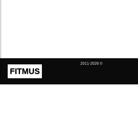
2011-2026 ©
FITMUS
Полезно
Контакты
Пользовательское соглашение
Политика конфиденциальности
Техническая поддержка
Публичная оферта
Предложения и жалобы
support@fitmus.com
Проект