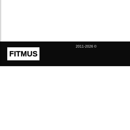
2011-2026 ©
FITMUS
Полезно
Контакты
Пользовательское соглашение
Политика конфиденциальности
Техническая поддержка
Публичная оферта
Предложения и жалобы
support@fitmus.com
Проект
Инструкции