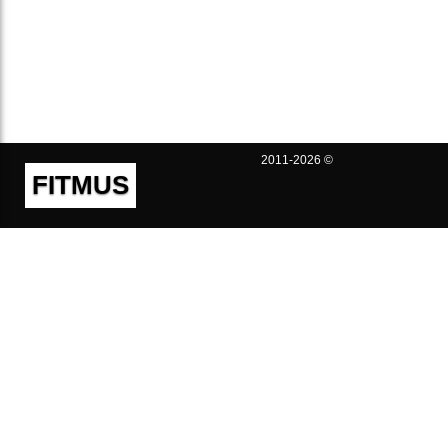
2011-2026 ©
FITMUS
Полезно
Контакты
Пользовательское соглашение
Политика конфиденциальности
Техническая поддержка
Публичная оферта
Предложения и жалобы
support@fitmus.com
Проект
Инструкции