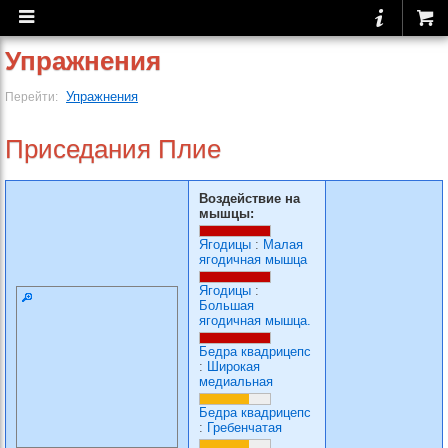
Упражнения
Упражнения
Перейти:
Приседания Плие
Воздействие на
мышцы:
Ягодицы
:
Малая
ягодичная мышца
Ягодицы
:
Большая
ягодичная мышца.
Бедра квадрицепс
:
Широкая
медиальная
Бедра квадрицепс
:
Гребенчатая