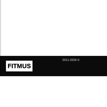
2011-2026 ©
FITMUS
Полезно
Контакты
Пользовательское соглашение
Политика конфиденциальности
Техническая поддержка
Публичная оферта
Предложения и жалобы
support@fitmus.com