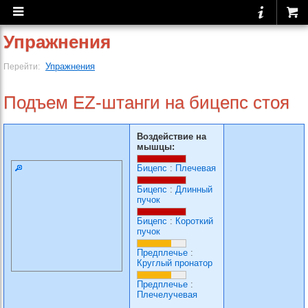
Упражнения
Упражнения
Перейти:
Подъем EZ-штанги на бицепс стоя
Воздействие на
мышцы:
Бицепс
:
Плечевая
Бицепс
:
Длинный
пучок
Бицепс
:
Короткий
пучок
Предплечье
:
Круглый пронатор
Предплечье
:
Плечелучевая