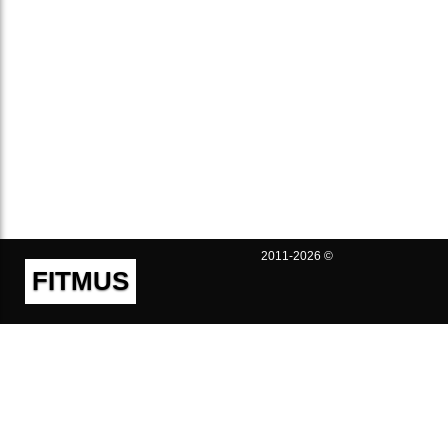
2011-2026 ©
FITMUS
Полезно
Контакты
Пользовательское соглашение
Политика конфиденциальности
Техническая поддержка
Публичная оферта
Предложения и жалобы
support@fitmus.com