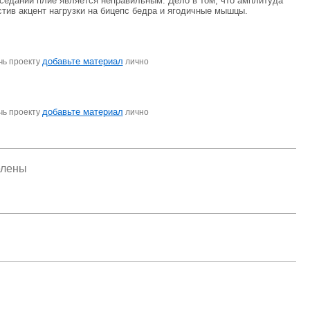
риседаний плие является неправильным. Дело в том, что амплитуда
стив акцент нагрузки на бицепс бедра и ягодичные мышцы.
добавьте материал
чь проекту
лично
добавьте материал
чь проекту
лично
елены