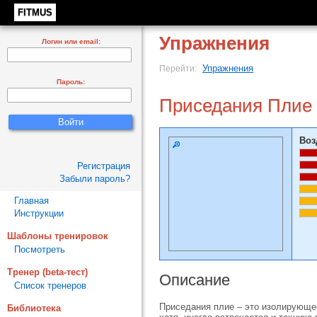
FITMUS
Упражнения
Логин или email:
Упражнения
Перейти:
Пароль:
Приседания Плие
Воз
Регистрация
Забыли пароль?
Главная
Инструкции
Шаблоны тренировок
Посмотреть
Тренер (beta-тест)
Описание
Список тренеров
Приседания плие – это изолирующее
Библиотека