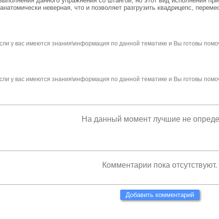
а выполнения данного упражнения со штангой, но этот вид исполнения п
анатомически неверная, что и позволяет разгрузить квадрицепс, переме
сли у вас имеются знания\информация по данной тематике и Вы готовы помо
сли у вас имеются знания\информация по данной тематике и Вы готовы помо
На данный момент лучшие не опред
Комментарии пока отсутствуют.
Добавить комментарий