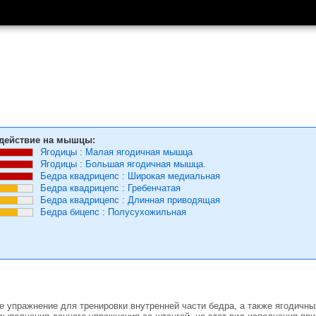
действие на мышцы:
Ягодицы
:
Малая ягодичная мышца
Ягодицы
:
Большая ягодичная мышца.
Бедра квадрицепс
:
Широкая медиальная
Бедра квадрицепс
:
Гребенчатая
Бедра квадрицепс
:
Длинная приводящая
Бедра бицепс
:
Полусухожильная
 упражнение для тренировки внутренней части бедра, а также ягодичны