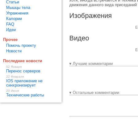
хотя, иногда встречается и техник
Статьи
движения данного вида приседаний 
Мышцы тела
Упражнения
Изображения
Калории
FAQ
Е
Идеи
Видео
Прочее
Помочь проекту
Е
Новости
Последние новости
▾ Лучшие комментарии
02 Января
Перенос серверов
22 Февраля
IOS приложение не
синхронизирует
20 Июня
▾ Остальные комментарии
Технические работы