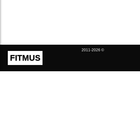
2011-2026 ©
FITMUS
Полезно
Контакты
Пользовательское соглашение
Политика конфиденциальности
Техническая поддержка
Публичная оферта
Предложения и жалобы
support@fitmus.com
Проект
Инструкции