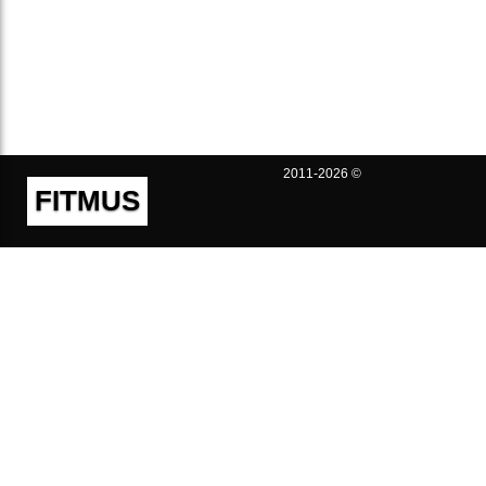
2011-2026 ©
FITMUS
Полезно
Контакты
Пользовательское соглашение
Политика конфиденциальности
Техническая поддержка
Публичная оферта
Предложения и жалобы
support@fitmus.com
Проект
Инструкции