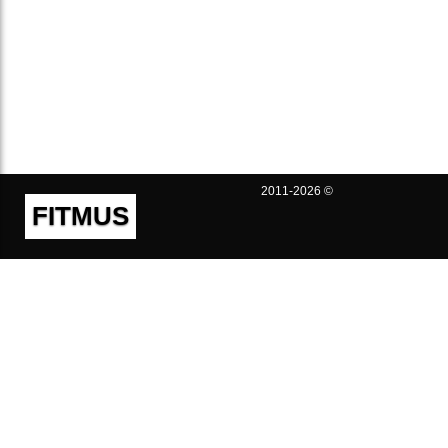
2011-2026 ©
FITMUS
Полезно
Контакты
Пользовательское соглашение
Политика конфиденциальности
Техническая поддержка
Публичная оферта
Предложения и жалобы
support@fitmus.com
Проект