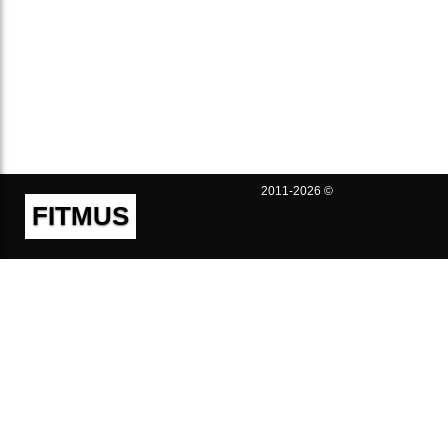
2011-2026 ©
FITMUS
Полезно
Контакты
Пользовательское соглашение
Политика конфиденциальности
Техническая поддержка
Публичная оферта
Предложения и жалобы
support@fitmus.com
Проект