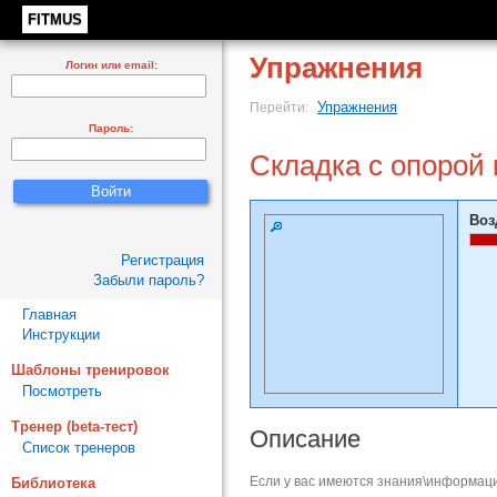
FITMUS
Упражнения
Логин или email:
Упражнения
Перейти:
Пароль:
Складка с опорой 
Воз
Регистрация
Забыли пароль?
Главная
Инструкции
Шаблоны тренировок
Посмотреть
Тренер (beta-тест)
Описание
Список тренеров
Если у вас имеются знания\информаци
Библиотека