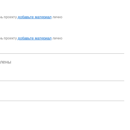
добавьте материал
чь проекту
лично
добавьте материал
чь проекту
лично
елены