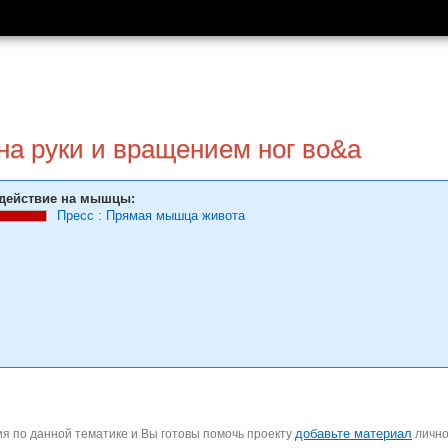
на руки и вращением ног во&a
действие на мышцы:
Пресс
:
Прямая мышца живота
добавьте материал
я по данной тематике и Вы готовы помочь проекту
личн