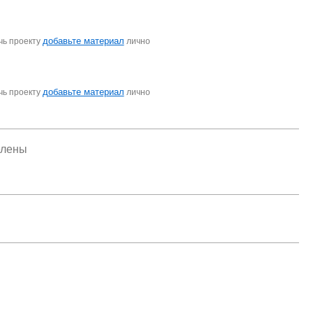
добавьте материал
чь проекту
лично
добавьте материал
чь проекту
лично
елены