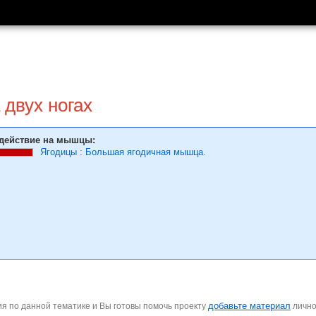
 двух ногах
действие на мышцы:
Ягодицы
:
Большая ягодичная мышца.
добавьте материал
я по данной тематике и Вы готовы помочь проекту
личн