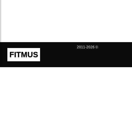
2011-2026 ©
FITMUS
Полезно
Контакты
Пользовательское соглашение
Политика конфиденциальности
Техническая поддержка
Публичная оферта
Предложения и жалобы
support@fitmus.com
Проект
Инструкции