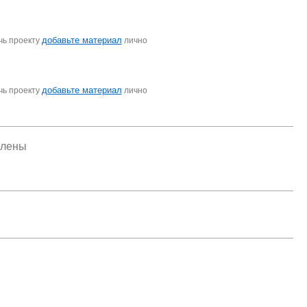
добавьте материал
чь проекту
лично
добавьте материал
чь проекту
лично
елены