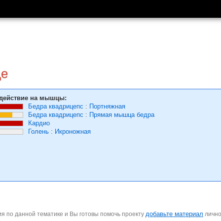
де
действие на мышцы:
Бедра квадрицепс
:
Портняжная
Бедра квадрицепс
:
Прямая мышца бедра
Кардио
Голень
:
Икроножная
добавьте материал
я по данной тематике и Вы готовы помочь проекту
личн