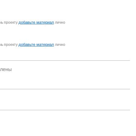
добавьте материал
чь проекту
лично
добавьте материал
чь проекту
лично
елены