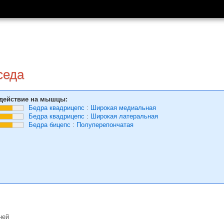
седа
действие на мышцы:
Бедра квадрицепс
:
Широкая медиальная
Бедра квадрицепс
:
Широкая латеральная
Бедра бицепс
:
Полуперепончатая
ней