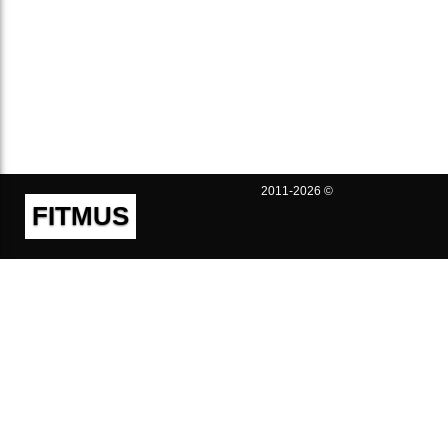
2011-2026 ©
FITMUS
Полезно
Контакты
Пользовательское соглашение
Политика конфиденциальности
Техническая поддержка
Публичная оферта
Предложения и жалобы
support@fitmus.com
Проект