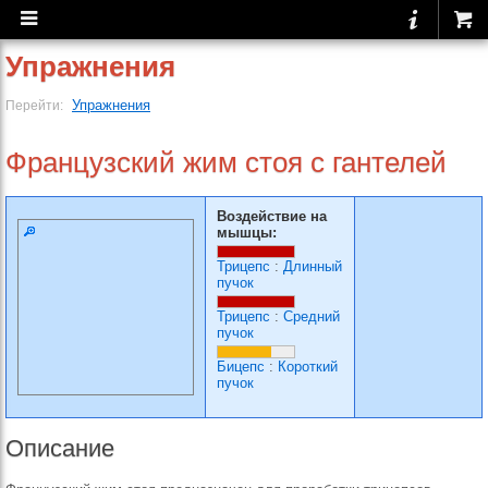
Упражнения
Упражнения
Перейти:
Французский жим стоя с гантелей
Воздействие на
мышцы:
Трицепс
:
Длинный
пучок
Трицепс
:
Средний
пучок
Бицепс
:
Короткий
пучок
Описание