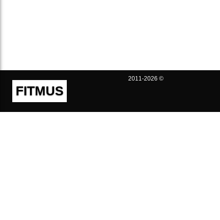
2011-2026 ©
FITMUS
Полезно
Контакты
Пользовательское соглашение
Политика конфиденциальности
Техническая поддержка
Публичная оферта
Предложения и жалобы
support@fitmus.com
Проект
Инструкции