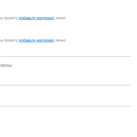
добавьте материал
чь проекту
лично
добавьте материал
чь проекту
лично
елены