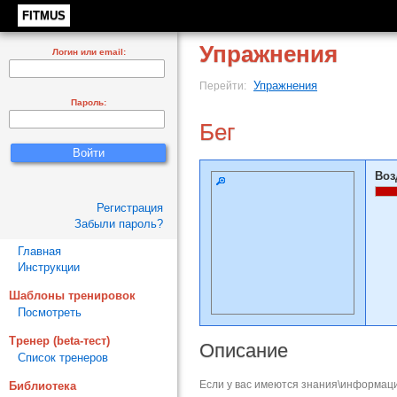
FITMUS
Упражнения
Логин или email:
Упражнения
Перейти:
Пароль:
Бег
Воз
Регистрация
Забыли пароль?
Главная
Инструкции
Шаблоны тренировок
Посмотреть
Тренер (beta-тест)
Описание
Список тренеров
Если у вас имеются знания\информаци
Библиотека