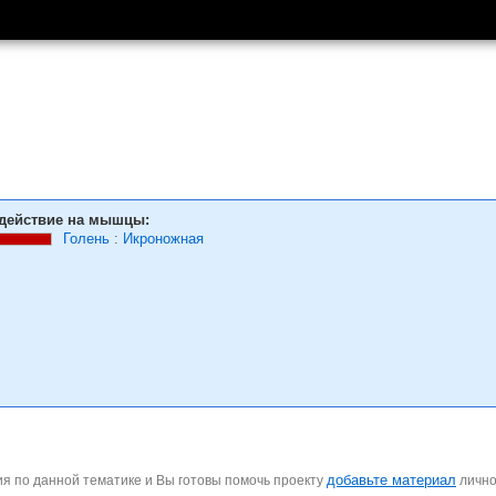
действие на мышцы:
Голень
:
Икроножная
добавьте материал
я по данной тематике и Вы готовы помочь проекту
личн